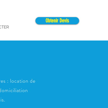
Obtenir Devis
CTER
es : location de
domiciliation
is.