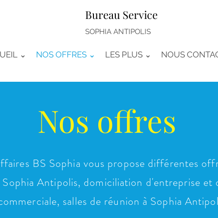
Bureau Service
SOPHIA ANTIPOLIS
UEIL ⌄
NOS OFFRES ⌄
LES PLUS ⌄
NOUS CONTA
Nos offres
ffaires BS Sophia vous propose différentes offr
Sophia Antipolis, domiciliation d'entreprise et 
commerciale, salles de réunion à Sophia Antipol